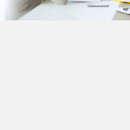
PronoKal Group es
integrar en la emp
ambientales y de 
comerciales y pro
a empleados, pacie