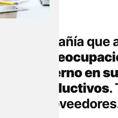
 una compañía que 
resa las preocupaci
buen gobierno en s
cesos productivos
.
ntes y proveedores