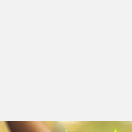
Enviromenmental
Implementación del programa de
eficienc
Impulso de la política de las 3 R
: reducir, re
Apoyo a
estrategias de prevención del cam
de interés.
Desarrollo de
modelos medioambientales d