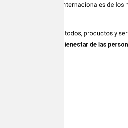
ativas nacionales e internacionales de los 
.
 ofrecemos nuestros métodos, productos y se
ismo foco:
la salud y el bienestar de las perso