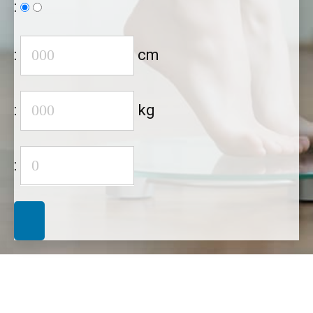
:
:
cm
:
kg
: