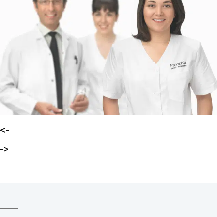
<-
->