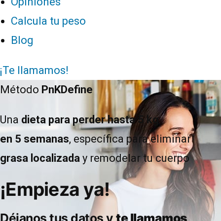
Opiniones
Calcula tu peso
Blog
¡Te llamamos!
Método
PnKDefine
Una
dieta para perder hasta 5 kg
en 5 semanas
, específica para eliminar
grasa localizada
y remodelar tu cuerpo
¡Empieza ya!
Déjanos tus datos y
te llamamos